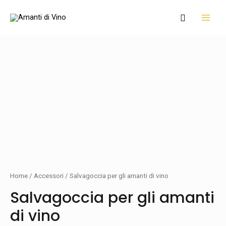
Vai
MAI
Cerca
al
MEN
contenuto
Salvagoccia
per
gli
amanti
di
vino
quantity
Home
/
Accessori
/ Salvagoccia per gli amanti di vino
Salvagoccia per gli amanti
di vino