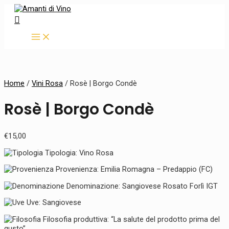
MAIN
Vai
Rosè
MENU
al
|
Cerca
contenuto
Borgo
Condè
quantity
Home
/
Vini Rosa
/ Rosè | Borgo Condè
Rosè | Borgo Condè
€
15,00
Tipologia: Vino Rosa
Provenienza: Emilia Romagna – Predappio (FC)
Denominazione: Sangiovese Rosato Forlì IGT
Uve: Sangiovese
Filosofia produttiva: “La salute del prodotto prima del
gusto”