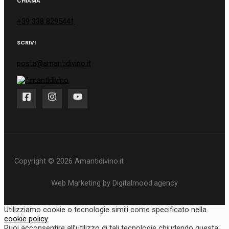
CHIAMA
+39 338 8295441
SCRIVI
posta@amantidivino.it
Copyright © 2026 Amantidivino.it
Web Marketing by Digitalmood.agency
Utilizziamo cookie o tecnologie simili come specificato nella
cookie policy
.
Puoi acconsentire all’utilizzo di tali tecnologie chiudendo questa