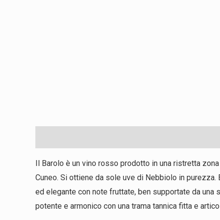
Descrizione
Consigli
Dicono di noi
Il Barolo è un vino rosso prodotto in una ristretta zon
Cuneo. Si ottiene da sole uve di Nebbiolo in purezza. 
ed elegante con note fruttate, ben supportate da una s
potente e armonico con una trama tannica fitta e artico