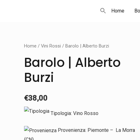
Home
Bo
Barolo
Home
/
Vini Rossi
/ Barolo | Alberto Burzi
|
Barolo | Alberto
Alberto
Burzi
Burzi
quantity
€
38,00
Tipologia: Vino Rosso
Provenienza: Piemonte
– La Morra
(CN)