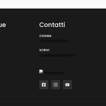
ue
Contatti
CHIAMA
i
+39 338 8295441
SCRIVI
posta@amantidivino.it