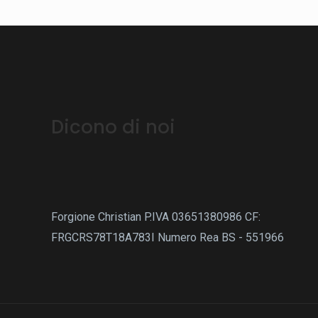
Dicono di noi
Forgione Christian P.IVA 03651380986
CF:
FRGCRS78T18A783I
Numero Rea BS - 551966