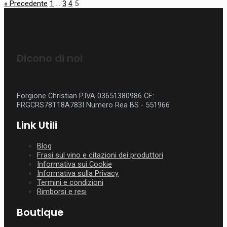
« Precedente
1
…
3
4
5
Dicono di noi
Forgione Christian P.IVA 03651380986
CF:
FRGCRS78T18A783I
Numero Rea BS - 551966
Link Utili
Blog
Frasi sul vino e citazioni dei produttori
Informativa sui Cookie
Informativa sulla Privacy
Termini e condizioni
Rimborsi e resi
Boutique