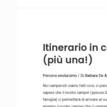
Itinerario
in
Itinerario in
camper
tra
(più una!)
5
cantine
(più
Percorsi enoturismo
/ Di
Barbara De A
una!)
Noi camperisti siamo fatti così, ci pi
sapere che il nostro camper (spesso b
famiglia) ci permetterà di arrivare al cu
amiamo il nostro camper che ci perme