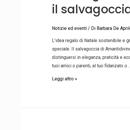
il salvagocci
sostenibile:
il
salvagoccia
Notizie ed eventi
/ Di
Barbara De April
di
L’idea regalo di Natale sostenibile e g
Amantidivino ￼
speciale. Il salvagoccia di Amantidivin
distinguersi in eleganza, praticità e e
tuoi amici o parenti, al tuo fidanzato o 
Leggi altro »