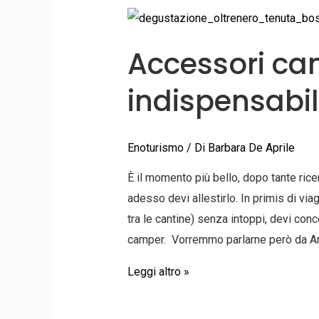
Accessori
camper:
Accessori cam
gli
indispensabili
indispensabili
e
i
migliori
Enoturismo
/ Di
Barbara De Aprile
È il momento più bello, dopo tante ric
adesso devi allestirlo. In primis di viag
tra le cantine) senza intoppi, devi co
camper. Vorremmo parlarne però da A
Leggi altro »