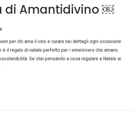
a di Amantidivino ￼
e
reen per chi ama il vino e curare nei dettagli ogni occasione
o è il regalo di natale perfetto per i winelovers che amano
cosostenibilità. Se stai pensando a cosa regalare a Natale ai
…