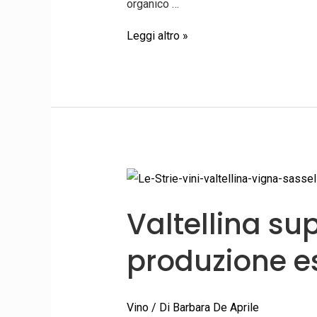
organico …
Leggi altro »
Valtellina
superiore
Valtellina su
2009
produzione
produzione e
esclusiva
Vino
/ Di
Barbara De Aprile