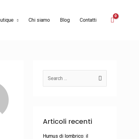
utique
Chi siamo
Blog
Contatti
C
e
r
c
a
Articoli recenti
:
Humus di lombrico: il