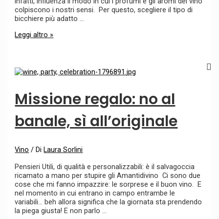
infatti, influenza il modo in cui i profumi e gli aromi del vino
colpiscono i nostri sensi. Per questo, scegliere il tipo di
bicchiere più adatto …
Leggi altro »
Missione regalo: no al
banale, sì all’originale
Vino
/ Di
Laura Sorlini
Pensieri Utili, di qualità e personalizzabili: è il salvagoccia
ricamato a mano per stupire gli Amantidivino Ci sono due
cose che mi fanno impazzire: le sorprese e il buon vino. E
nel momento in cui entrano in campo entrambe le
variabili… beh allora significa che la giornata sta prendendo
la piega giusta! E non parlo …