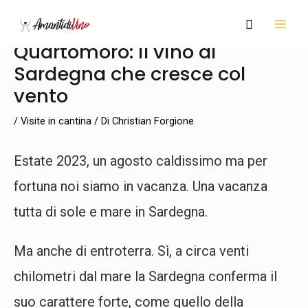
Vai
Navigazione
MAI
Cerca
al
articoli
MEN
Quartomoro: il vino di
contenuto
Sardegna che cresce col
vento
/
Visite in cantina
/ Di
Christian Forgione
Estate 2023, un agosto caldissimo ma per
fortuna noi siamo in vacanza. Una vacanza
tutta di sole e mare in Sardegna.
Ma anche di entroterra. Sì, a circa venti
chilometri dal mare la Sardegna conferma il
suo carattere forte, come quello della