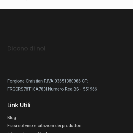
Dicono di noi
Forgione Christian P.IVA 03651380986
CF:
FRGCRS78T18A783I
Numero Rea BS - 551966
Link Utili
Blog
Frasi sul vino e citazioni dei produttori