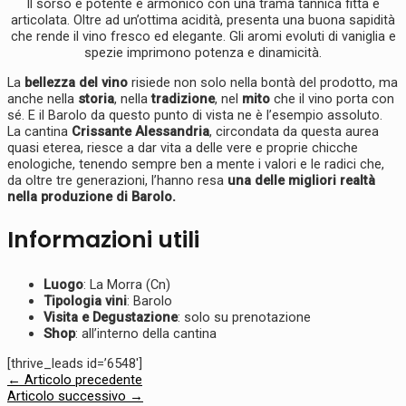
Il sorso è potente e armonico con una trama tannica fitta e
articolata. Oltre ad un’ottima acidità, presenta una buona sapidità
che rende il vino fresco ed elegante. Gli aromi evoluti di vaniglia e
spezie imprimono potenza e dinamicità.
La
bellezza del vino
risiede non solo nella bontà del prodotto, ma
anche nella
storia
, nella
tradizione
, nel
mito
che il vino porta con
sé. E il Barolo da questo punto di vista ne è l’esempio assoluto.
La cantina
Crissante Alessandria
, circondata da questa aurea
quasi eterea, riesce a dar vita a delle vere e proprie chicche
enologiche, tenendo sempre ben a mente i valori e le radici che,
da oltre tre generazioni, l’hanno resa
una delle migliori realtà
nella produzione di Barolo.
Informazioni utili
Luogo
: La Morra (Cn)
Tipologia vini
: Barolo
Visita e Degustazione
: solo su prenotazione
Shop
: all’interno della cantina
[thrive_leads id=’6548′]
←
Articolo precedente
Articolo successivo
→