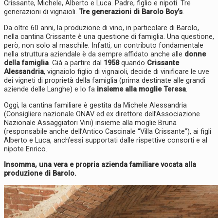
Crissante, Michele, Alberto e Luca. Padre, figlio e nipoti. Tre
generazioni di vignaioli.
Tre generazioni di Barolo Boy’s
.
Da oltre 60 anni, la produzione di vino, in particolare di Barolo,
nella cantina Crissante è una questione di famiglia. Una questione,
però, non solo al maschile. Infatti, un contributo fondamentale
nella struttura aziendale è da sempre affidato anche alle
donne
della famiglia
. Già a partire dal
1958
quando
Crissante
Alessandria
, vignaiolo figlio di vignaioli, decide di vinificare le uve
dei vigneti di proprietà della famiglia (prima destinate alle grandi
aziende delle Langhe) e lo fa
insieme alla moglie Teresa
.
Oggi, la cantina familiare è gestita da Michele Alessandria
(Consigliere nazionale ONAV ed ex direttore dell’Associazione
Nazionale Assaggiatori Vini) insieme alla moglie Bruna
(responsabile anche dell’Antico Cascinale “Villa Crissante”), ai figli
Alberto e Luca, anch’essi supportati dalle rispettive consorti e al
nipote Enrico.
Insomma, una vera e propria azienda familiare vocata alla
produzione di Barolo.