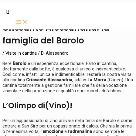
Vai
Navigazione
C
MAIN
MENU
al
articoli
Cerca
e
contenuto
r
Crissante Alessandria: la
c
famiglia del Barolo
a
:
/
Visite in cantina
/ Di
Alessandro
Bere
Barolo
è un’esperienza eccezionale. Farlo in cantina,
direttamente dalla botte, è qualcosa di unico e indimenticabile.
Così come, infatti, unica e indimenticabile, resterà la nostra visita
alla cantina
Crissante Alessandria
, sita in
La Morra
(Cuneo). Una
cantina totalmente a gestione familiare che fa della vocazione
vinicola e della produzione di qualità i suoi marchi di fabbrica.
L’Olimpo di(Vino)!
Per un appassionato di vino arrivare nella terra del Barolo è come
entrare a San Siro per un appassionato di calcio. Che sia la prima
o l’ennesima volta, l’
emozione
e l’
adrenalina
sono sempre le