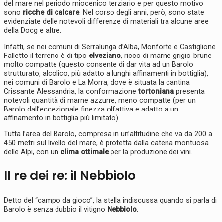
del mare nel periodo miocenico terziario e per questo motivo
sono
ricche di calcare
. Nel corso degli anni, però, sono state
evidenziate delle notevoli differenze di materiali tra alcune aree
della Docg e altre.
Infatti, se nei comuni di Serralunga d’Alba, Monforte e Castiglione
Falletto il terreno è di tipo
elveziano
, ricco di marne grigio-brune
molto compatte (questo consente di dar vita ad un Barolo
strutturato, alcolico, più adatto a lunghi affinamenti in bottiglia),
nei comuni di Barolo e La Morra, dove è situata la cantina
Crissante Alessandria, la conformazione
tortoniana
presenta
notevoli quantità di marne azzurre, meno compatte (per un
Barolo dall’eccezionale finezza olfattiva e adatto a un
affinamento in bottiglia più limitato).
Tutta l’area del Barolo, compresa in un’altitudine che va da 200 a
450 metri sul livello del mare, è protetta dalla catena montuosa
delle Alpi, con un
clima ottimale
per la produzione dei vini.
Il re dei re: il Nebbiolo
Detto del “campo da gioco”, la stella indiscussa quando si parla di
Barolo è senza dubbio il vitigno
Nebbiolo
.