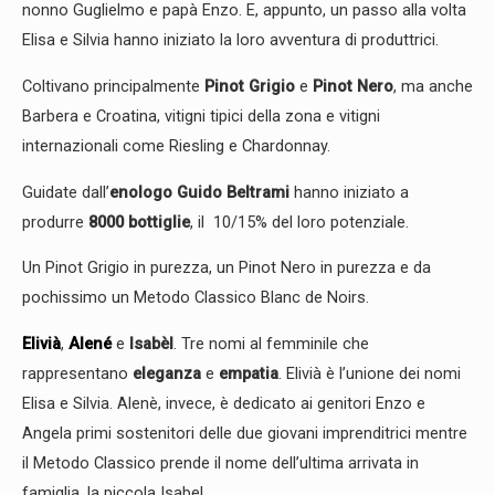
nonno Guglielmo e papà Enzo. E, appunto, un passo alla volta
Elisa e Silvia hanno iniziato la loro avventura di produttrici.
Coltivano principalmente
Pinot Grigio
e
Pinot Nero
, ma anche
Barbera e Croatina, vitigni tipici della zona e vitigni
internazionali come Riesling e Chardonnay.
Guidate dall’
enologo Guido Beltrami
hanno iniziato a
produrre
8000 bottiglie
, il 10/15% del loro potenziale.
Un Pinot Grigio in purezza, un Pinot Nero in purezza e da
pochissimo un Metodo Classico Blanc de Noirs.
Elivià
,
Alené
e
Isabèl
. Tre nomi al femminile che
rappresentano
eleganza
e
empatia
. Elivià è l’unione dei nomi
Elisa e Silvia. Alenè, invece, è dedicato ai genitori Enzo e
Angela primi sostenitori delle due giovani imprenditrici mentre
il Metodo Classico prende il nome dell’ultima arrivata in
famiglia, la piccola Isabel.