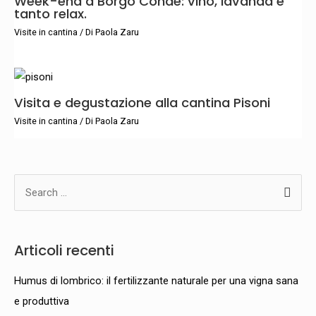
Week-end a Borgo Condè: vino, lavanda e
tanto relax.
Visite in cantina
/ Di
Paola Zaru
Visita e degustazione alla cantina Pisoni
Visite in cantina
/ Di
Paola Zaru
C
e
r
Articoli recenti
c
a
Humus di lombrico: il fertilizzante naturale per una vigna sana
:
e produttiva