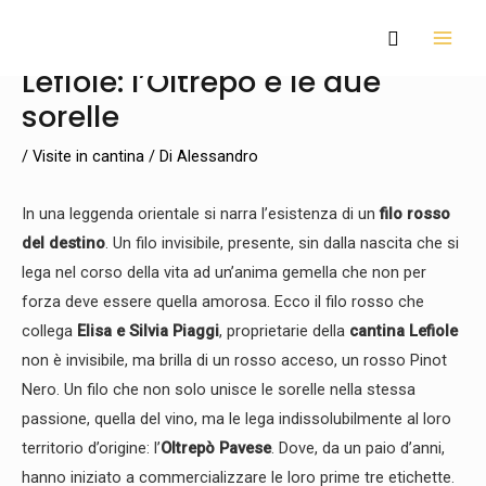
Vai
Navigazione
MAI
Cerca
al
articoli
MEN
Lefiole: l’Oltrepò e le due
contenuto
sorelle
/
Visite in cantina
/ Di
Alessandro
In una leggenda orientale si narra l’esistenza di un
filo rosso
del destino
. Un filo invisibile, presente, sin dalla nascita che si
lega nel corso della vita ad un’anima gemella che non per
forza deve essere quella amorosa. Ecco il filo rosso che
collega
Elisa e Silvia Piaggi
, proprietarie della
cantina Lefiole
non è invisibile, ma brilla di un rosso acceso, un rosso Pinot
Nero. Un filo che non solo unisce le sorelle nella stessa
passione, quella del vino, ma le lega indissolubilmente al loro
territorio d’origine: l’
Oltrepò Pavese
. Dove, da un paio d’anni,
hanno iniziato a commercializzare le loro prime tre etichette.