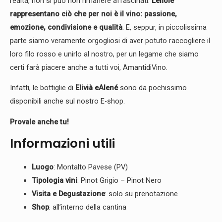
realtà, non si può non rimanere affascinati.
Lefiole
rappresentano ciò che per noi è il vino: passione,
emozione, condivisione e qualità
. E, seppur, in piccolissima
parte siamo veramente orgogliosi di aver potuto raccogliere il
loro filo rosso e unirlo al nostro, per un legame che siamo
certi farà piacere anche a tutti voi, AmantidiVino.
Infatti, le bottiglie di
Elivià e
Alené
sono da pochissimo
disponibili anche sul nostro E-shop.
Provale anche tu!
Informazioni utili
Luogo
: Montalto Pavese (PV)
Tipologia vini
: Pinot Grigio – Pinot Nero
Visita e Degustazione
: solo su prenotazione
Shop
: all’interno della cantina