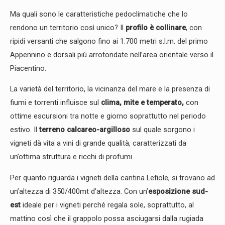
Ma quali sono le caratteristiche pedoclimatiche che lo
rendono un territorio così unico? Il
profilo è collinare
, con
ripidi versanti che salgono fino ai 1.700 metri s.l.m. del primo
Appennino e dorsali più arrotondate nell’area orientale verso il
Piacentino.
La varietà del territorio, la vicinanza del mare e la presenza di
fiumi e torrenti influisce sul
clima, mite e temperato,
con
ottime escursioni tra notte e giorno soprattutto nel periodo
estivo. Il
terreno calcareo-argilloso
sul quale sorgono i
vigneti dà vita a vini di grande qualità, caratterizzati da
un’ottima struttura e ricchi di profumi.
Per quanto riguarda i vigneti della cantina Lefiole, si trovano ad
un’altezza di 350/400mt d’altezza. Con un’
esposizione sud-
est
ideale per i vigneti perché regala sole, soprattutto, al
mattino così che il grappolo possa asciugarsi dalla rugiada