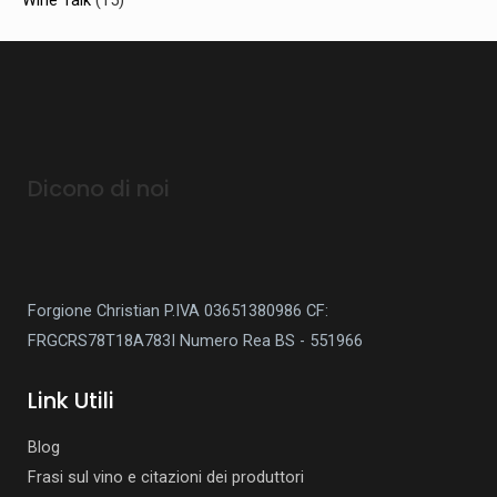
Wine Talk
(15)
Dicono di noi
Forgione Christian P.IVA 03651380986
CF:
FRGCRS78T18A783I
Numero Rea BS - 551966
Link Utili
Blog
Frasi sul vino e citazioni dei produttori