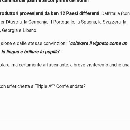
i cantina dei padri e ancor prima dei nonni
.
roduttori provenienti da ben 12 Paesi differenti
. Dall’Italia (con
 l’Austria, la Germania, Il Portogallo, la Spagna, la Svizzera, la
, Georgia e Libano.
ssione e dalle stesse convinzioni: “
coltivare il vigneto come un
la lingua e brillare la pupilla
”!
lare, ma certamente affascinante: a breve visiteremo anche una
a con un’etichetta a “Triple A”? Com’è andata?