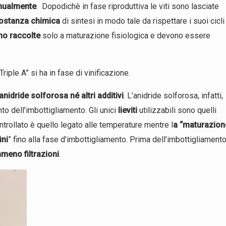
anualmente
. Dopodichè in fase riproduttiva le viti sono lasciate
 sostanza chimica
di sintesi in modo tale da rispettare i suoi cicli
no raccolte
solo a maturazione fisiologica e devono essere
ple A” si ha in fase di vinificazione.
nidride solforosa né altri additivi
. L’anidride solforosa, infatti,
to dell’imbottigliamento. Gli unici
lieviti
utilizzabili sono quelli
ntrollato è quello legato alle temperature mentre l
a “maturazion
ini
” fino alla fase d’imbottigliamento. Prima dell’imbottigliamento
mmeno filtrazioni
.