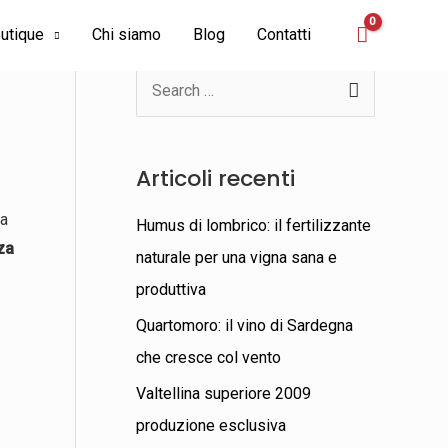
utique
Chi siamo
Blog
Contatti
C
e
r
Articoli recenti
c
ma
a
Humus di lombrico: il fertilizzante
za
:
naturale per una vigna sana e
produttiva
Quartomoro: il vino di Sardegna
che cresce col vento
Valtellina superiore 2009
produzione esclusiva