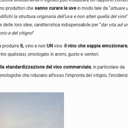
ono produttori che
sanno curare le uve
in modo tale da “
attuare 
ichi la struttura originaria dell’uva e non alteri quella del vino
”
e delle loro idee, caratteristica indispensabile per “
dar vita ad u
orio e del vitigno
”
 a produrre
IL
vino e non
UN
vino:
il vino che sappia emozionare
,
vino qualsiasi, omologato in aromi, gusto e sentori.
dalla standardizzazione del vino commerciale
, in particolare da
nologiche che riducano all’osso l’impronta del vitigno, l’incidenz