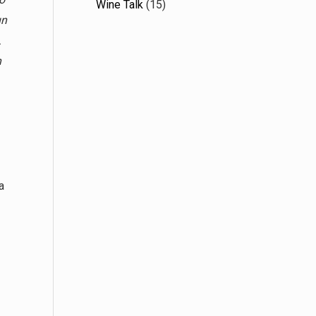
Wine Talk
(15)
un
.
n
a