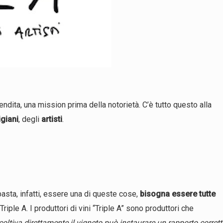
vendita, una mission prima della notorietà. C’è tutto questo alla
igiani
, degli
artisti
.
 basta, infatti, essere una di queste cose,
bisogna essere tutte
iple A. I produttori di vini “Triple A” sono produttori che
coltiva direttamente il vigneto può instaurare un rapporto corret