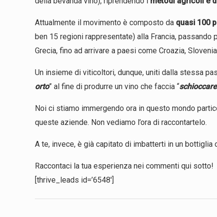
della bevanda vino), riprendendo i
metodi agricoli e d
Attualmente il movimento è composto da
quasi 100 p
ben 15 regioni rappresentate) alla Francia, passando per
Grecia, fino ad arrivare a paesi come Croazia, Slovenia
Un insieme di viticoltori, dunque, uniti dalla stessa pa
orto
” al fine di produrre un vino che faccia “
schioccare 
Noi ci stiamo immergendo ora in questo mondo partico
queste aziende. Non vediamo l’ora di raccontartelo.
A te, invece, è già capitato di imbatterti in un bottigli
Raccontaci la tua esperienza nei commenti qui sotto!
[thrive_leads id=’6548′]