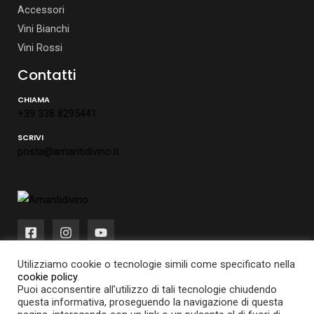
Accessori
Vini Bianchi
Vini Rossi
Contatti
CHIAMA
+39 338 8295441
SCRIVI
posta@amantidivino.it
Utilizziamo cookie o tecnologie simili come specificato nella
cookie policy
.
Puoi acconsentire all’utilizzo di tali tecnologie chiudendo
questa informativa, proseguendo la navigazione di questa