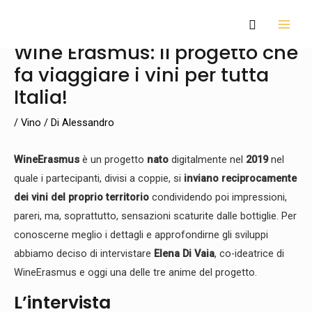
Vai
Navigazione
MAI
Cerca
al
articoli
MEN
Wine Erasmus: il progetto che
contenuto
fa viaggiare i vini per tutta
Italia!
/
Vino
/ Di
Alessandro
WineErasmus
è un progetto
nato
digitalmente nel
2019
nel
quale i partecipanti, divisi a coppie, si
inviano reciprocamente
dei vini del proprio territorio
condividendo poi impressioni,
pareri, ma, soprattutto, sensazioni scaturite dalle bottiglie. Per
conoscerne meglio i dettagli e approfondirne gli sviluppi
abbiamo deciso di intervistare
Elena Di Vaia
, co-ideatrice di
WineErasmus e oggi una delle tre anime del progetto.
L’intervista