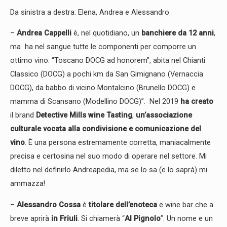
Da sinistra a destra: Elena, Andrea e Alessandro
–
Andrea Cappelli
è, nel quotidiano, un
banchiere da 12 anni
,
ma ha nel sangue tutte le componenti per comporre un
ottimo vino. “Toscano DOCG ad honorem”, abita nel Chianti
Classico (DOCG) a pochi km da San Gimignano (Vernaccia
DOCG), da babbo di vicino Montalcino (Brunello DOCG) e
mamma di Scansano (Modellino DOCG)”. Nel 2019
ha creato
il brand
Detective Mills wine Tasting
,
un’associazione
culturale vocata alla condivisione e comunicazione del
vino
. È una persona estremamente corretta, maniacalmente
precisa e certosina nel suo modo di operare nel settore. Mi
diletto nel definirlo Andreapedia, ma se lo sa (e lo saprà) mi
ammazza!
–
Alessandro Cossa
è
titolare dell’enoteca
e wine bar che a
breve aprirà
in Friuli
. Si chiamerà “
Al Pignolo
”. Un nome e un