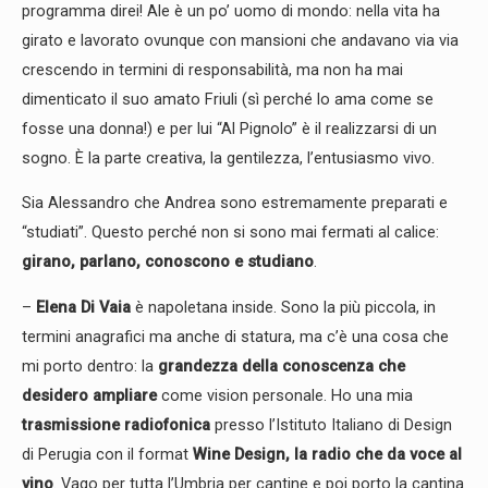
programma direi! Ale è un po’ uomo di mondo: nella vita ha
girato e lavorato ovunque con mansioni che andavano via via
crescendo in termini di responsabilità, ma non ha mai
dimenticato il suo amato Friuli (sì perché lo ama come se
fosse una donna!) e per lui “Al Pignolo” è il realizzarsi di un
sogno. È la parte creativa, la gentilezza, l’entusiasmo vivo.
Sia Alessandro che Andrea sono estremamente preparati e
“studiati”. Questo perché non si sono mai fermati al calice:
girano, parlano, conoscono e studiano
.
–
Elena Di Vaia
è napoletana inside. Sono la più piccola, in
termini anagrafici ma anche di statura, ma c’è una cosa che
mi porto dentro: la
grandezza della conoscenza che
desidero ampliare
come vision personale. Ho una mia
trasmissione radiofonica
presso l’Istituto Italiano di Design
di Perugia con il format
Wine Design, la radio che da voce al
vino
. Vago per tutta l’Umbria per cantine e poi porto la cantina