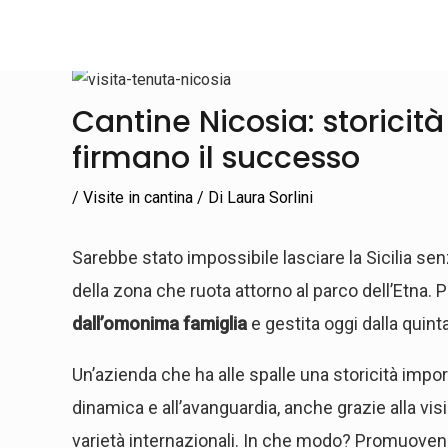
Vai
al
contenuto
Navigazione
articoli
Cantine Nicosia: storicità
firmano il successo
/
Visite in cantina
/ Di
Laura Sorlini
Sarebbe stato impossibile lasciare la Sicilia senza
della zona che ruota attorno al parco dell’Etna. 
dall’omonima famiglia
e gestita oggi dalla quin
Un’azienda che ha alle spalle una storicità impo
dinamica e all’avanguardia, anche grazie alla visi
varietà internazionali. In che modo? Promuovendo