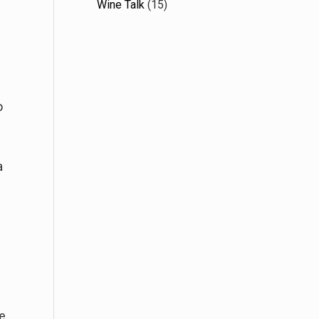
Wine Talk
(15)
o
a
ve