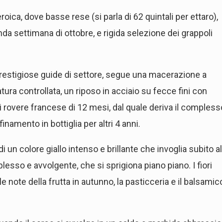
eroica, dove basse rese (si parla di 62 quintali per ettaro),
da settimana di ottobre, e rigida selezione dei grappoli
prestigiose guide di settore, segue una macerazione a
ra controllata, un riposo in acciaio su fecce fini con
i rovere francese di 12 mesi, dal quale deriva il compless
finamento in bottiglia per altri 4 anni.
di un colore giallo intenso e brillante che invoglia subito al
sso e avvolgente, che si sprigiona piano piano. I fiori
e note della frutta in autunno, la pasticceria e il balsamic