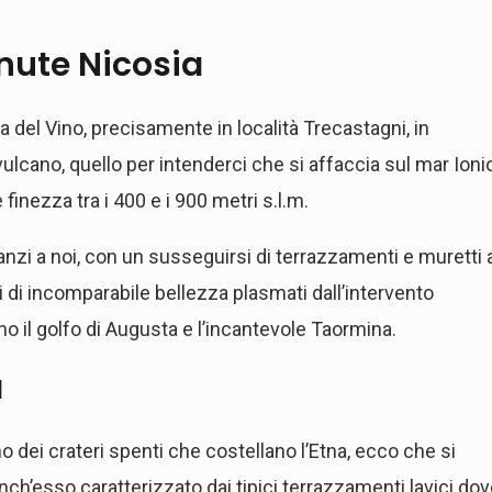
nute Nicosia
a del Vino, precisamente in località Trecastagni, in
vulcano, quello per intenderci che si affaccia sul mar Ioni
e finezza tra i 400 e i 900 metri s.l.m.
nzi a noi, con un susseguirsi di terrazzamenti e muretti 
i di incomparabile bellezza plasmati dall’intervento
no il golfo di Augusta e l’incantevole Taormina.
a
no dei crateri spenti che costellano l’Etna, ecco che si
ch’esso caratterizzato dai tipici terrazzamenti lavici do