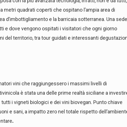
osa con la più avanzata tecnologia, infatti, non è da tutti,
ila metri quadrati coperti che ospitano l’ampia area di
linea d’imbottigliamento e la barricaia sotterranea. Una sed
ti e dove vengono ospitati i visitatori che ogni giorno
 del territorio, tra tour guidati e interessanti degustazion
matori vini che raggiungessero i massimi livelli di
itivinicola è stata una delle prime realtà siciliane a investir
 tutti i vigneti biologici e dei vini biovegan. Punto chiave
 buoni e sani, a impatto zero nel totale rispetto dell’ambient
entare
.