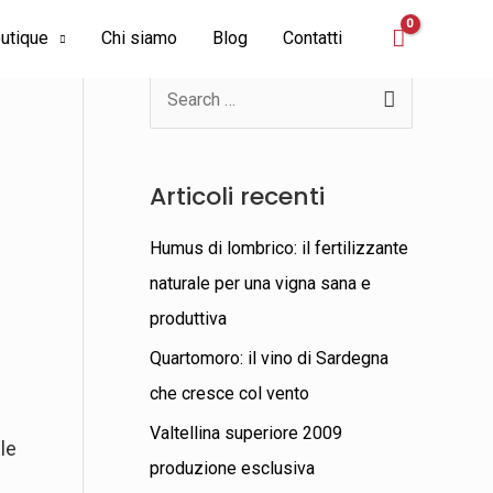
utique
Chi siamo
Blog
Contatti
C
e
r
Articoli recenti
c
a
Humus di lombrico: il fertilizzante
:
naturale per una vigna sana e
produttiva
Quartomoro: il vino di Sardegna
che cresce col vento
Valtellina superiore 2009
 le
produzione esclusiva