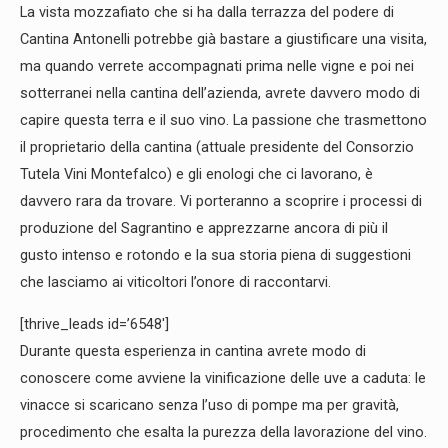
La vista mozzafiato che si ha dalla terrazza del podere di
Cantina Antonelli potrebbe già bastare a giustificare una visita,
ma quando verrete accompagnati prima nelle vigne e poi nei
sotterranei nella cantina dell’azienda, avrete davvero modo di
capire questa terra e il suo vino. La passione che trasmettono
il proprietario della cantina (attuale presidente del Consorzio
Tutela Vini Montefalco) e gli enologi che ci lavorano, è
davvero rara da trovare. Vi porteranno a scoprire i processi di
produzione del Sagrantino e apprezzarne ancora di più il
gusto intenso e rotondo e la sua storia piena di suggestioni
che lasciamo ai viticoltori l’onore di raccontarvi.
[thrive_leads id=’6548′]
Durante questa esperienza in cantina avrete modo di
conoscere come avviene la vinificazione delle uve a caduta: le
vinacce si scaricano senza l’uso di pompe ma per gravità,
procedimento che esalta la purezza della lavorazione del vino.