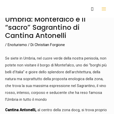
Vai
Navigazione
MAI
Cerca
al
articoli
MEN
Umbria: Montefalco e il
contenuto
“sacro” Sagrantino di
Cantina Antonelli
/
Enoturismo
/ Di
Christian Forgione
Se siete in Umbria, nel cuore verde della nostra penisola, non
potete non visitare il borgo di Montefalco, uno dei “borghi più
belli d’Italia” e gioire dello splendore dell’architettura, della
natura ma soprattutto della proposta enologica della zona,
che trova la sua massima espressione nel Sagrantino, il vino
rosso, intenso, corposo e seducente che ha reso famosa
l’Umbria in tutto il mondo
Cantina Antonelli,
al centro della zona docg, si trova proprio