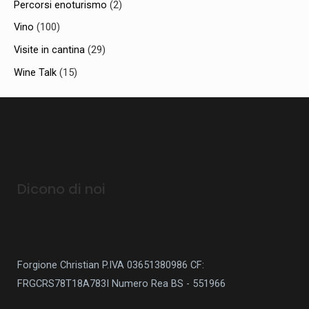
Percorsi enoturismo
(2)
Vino
(100)
Visite in cantina
(29)
Wine Talk
(15)
Dicono di noi
Forgione Christian P.IVA 03651380986
CF:
FRGCRS78T18A783I
Numero Rea BS - 551966